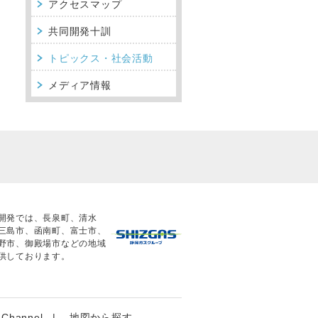
アクセスマップ
共同開発十訓
トピックス・社会活動
メディア情報
開発では、長泉町、清水
三島市、函南町、富士市、
野市、御殿場市などの地域
供しております。
 Channel
地図から探す