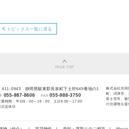
トピックス一覧に戻る
PAGE TOP
〒411-0943 静岡県駿東郡長泉町下土狩649番地の1
株式会社共同
町、沼津市、
055-987-8606
055-988-3750
FAX
富士宮市、裾
営業時間：平日9：00～18：00 土日9:00～17:00
の分譲地を提
祝日定休日
建物（仲介）
賃貸物件
売却・買取りのご相談
Movie